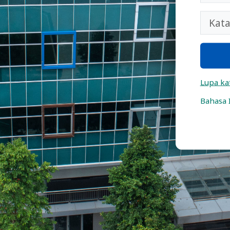
Kata san
Lupa ka
Bahasa I