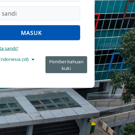
di
MASUK
ta sandi?
ndonesia ‎(id)‎
Pemberitahuan
kuki