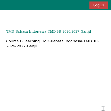
Lewati ke konten utama
Log in
Panel samping
Alihkan input 
TMD-Bahasa Indonesia-TMD 3B-2026/2027-Ganjil
Course E-Learning TMD-Bahasa Indonesia-TMD 3B-
2026/2027-Ganjil
Buka l