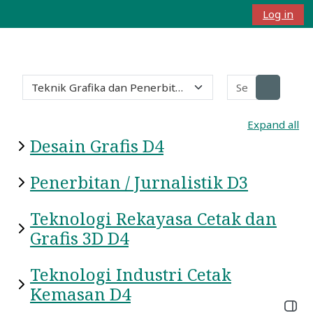
Skip to main content
Log in
Side panel
Toggle search 
Course categories
Search cou
Search c
Expand all
Desain Grafis D4
Penerbitan / Jurnalistik D3
Teknologi Rekayasa Cetak dan
Grafis 3D D4
Teknologi Industri Cetak
Kemasan D4
Open 