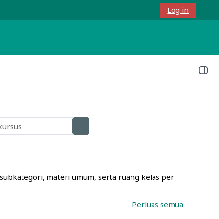
Log in
Alihkan
Buka l
Cari kursus
Cari kursus
subkategori, materi umum, serta ruang kelas per
Perluas semua