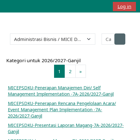
Lewati ke konten utama
Log in
Panel samping
Alihkan input 
Kategori kursus
Cari kursus
Cari kur
Kategori untuk 2026/2027-Ganjil
Halaman 1
Halaman 2
Laman selanjutnya
1
2
»
MICEPSDKU-Penerapan Manajemen Diri/ Self
Management Implementation -7A-2026/2027-Ganjil
MICEPSDKU-Penerapan Rencana Pengelolaan Acara/
Event Management Plan Implementation -7A-
2026/2027-Ganjil
MICEPSDKU-Presentasi Laporan Magang-7A-2026/2027-
Ganjil